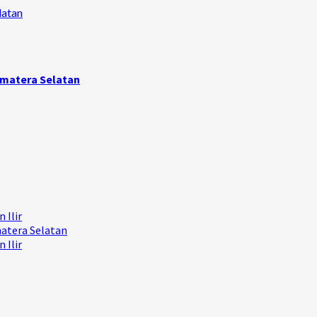
latan
umatera Selatan
 Ilir
matera Selatan
 Ilir