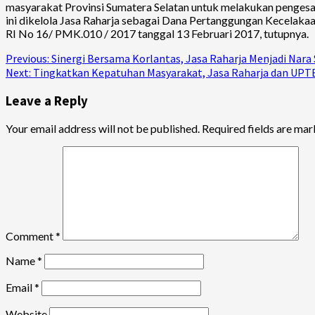
masyarakat Provinsi Sumatera Selatan untuk melakukan peng
ini dikelola Jasa Raharja sebagai Dana Pertanggungan Kecelaka
RI No 16/ PMK.010 / 2017 tanggal 13 Februari 2017, tutupnya.
Continue
Previous:
Sinergi Bersama Korlantas, Jasa Raharja Menjadi Nara
Next:
Tingkatkan Kepatuhan Masyarakat, Jasa Raharja dan UPTB 
Reading
Leave a Reply
Your email address will not be published.
Required fields are ma
Comment
*
Name
*
Email
*
Website