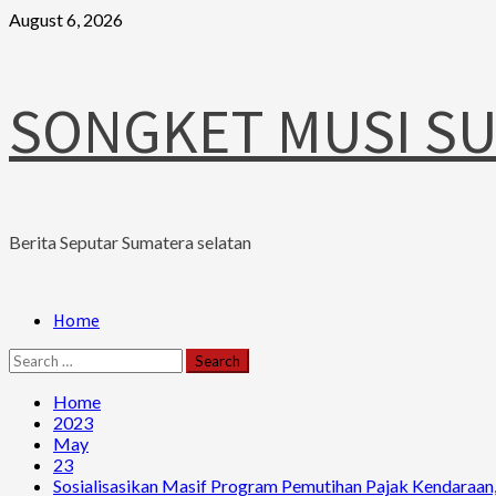
Skip
August 6, 2026
to
content
SONGKET MUSI S
Berita Seputar Sumatera selatan
Primary
Home
Menu
Search
for:
Home
2023
May
23
Sosialisasikan Masif Program Pemutihan Pajak Kendaraa