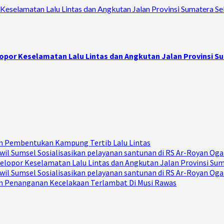
Keselamatan Lalu Lintas dan Angkutan Jalan Provinsi Sumatera Se
opor Keselamatan Lalu Lintas dan Angkutan Jalan Provinsi S
Dan Pembentukan Kampung Tertib Lalu Lintas
il Sumsel Sosialisasikan pelayanan santunan di RS Ar-Royan Ogan
elopor Keselamatan Lalu Lintas dan Angkutan Jalan Provinsi Su
il Sumsel Sosialisasikan pelayanan santunan di RS Ar-Royan Ogan
Dan Penanganan Kecelakaan Terlambat Di Musi Rawas