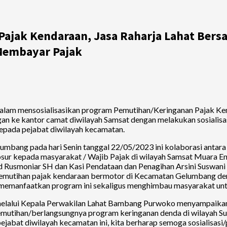
Pajak Kendaraan, Jasa Raharja Lahat Ber
Membayar Pajak
 dalam mensosialisasikan program Pemutihan/Keringanan Pajak Ke
ngan ke kantor camat diwilayah Samsat dengan melakukan sosialis
epada pejabat diwilayah kecamatan.
Gelumbang pada hari Senin tanggal 22/05/2023 ini kolaborasi ant
r kepada masyarakat / Wajib Pajak di wilayah Samsat Muara Eni
Rusmoniar SH dan Kasi Pendataan dan Penagihan Arsini Suswani S
emutihan pajak kendaraan bermotor di Kecamatan Gelumbang den
t memanfaatkan program ini sekaligus menghimbau masyarakat un
melalui Kepala Perwakilan Lahat Bambang Purwoko menyampaikan b
mutihan/berlangsungnya program keringanan denda di wilayah Su
ejabat diwilayah kecamatan ini, kita berharap semoga sosialisasi