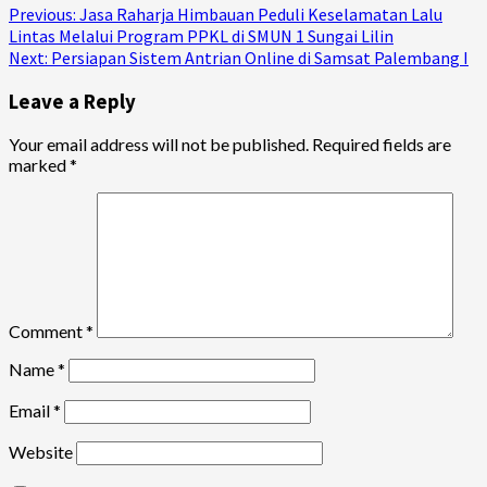
Continue
Previous:
Jasa Raharja Himbauan Peduli Keselamatan Lalu
Lintas Melalui Program PPKL di SMUN 1 Sungai Lilin
Reading
Next:
Persiapan Sistem Antrian Online di Samsat Palembang I
Leave a Reply
Your email address will not be published.
Required fields are
marked
*
Comment
*
Name
*
Email
*
Website