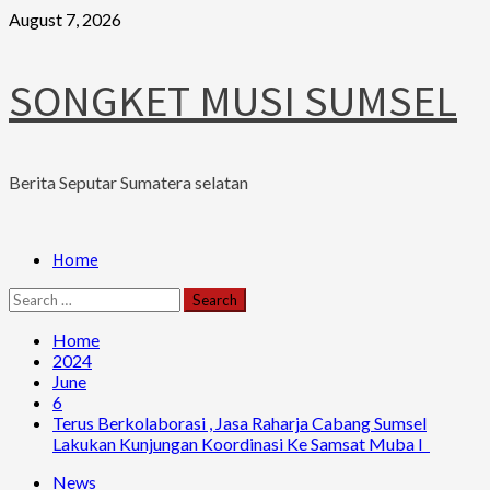
Skip
August 7, 2026
to
content
SONGKET MUSI SUMSEL
Berita Seputar Sumatera selatan
Primary
Home
Menu
Search
for:
Home
2024
June
6
Terus Berkolaborasi , Jasa Raharja Cabang Sumsel
Lakukan Kunjungan Koordinasi Ke Samsat Muba I
News