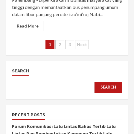
tinggi dengan memanfaatkan bus penumpang umum
dalam libur panjang perode isro’mi’roj Nabi...
Read More
Posts
1
2
3
Next
pagination
SEARCH
SEARCH
RECENT POSTS
Forum Komunikasi Lalu Lintas Bahas Tertib Lalu
Lintas Dan Pembentukan Kampung Tertib Lalu