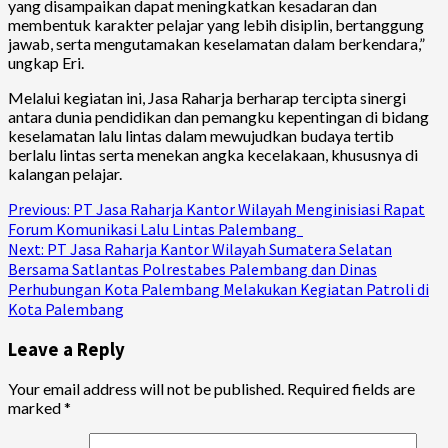
yang disampaikan dapat meningkatkan kesadaran dan
membentuk karakter pelajar yang lebih disiplin, bertanggung
jawab, serta mengutamakan keselamatan dalam berkendara,”
ungkap Eri.
Melalui kegiatan ini, Jasa Raharja berharap tercipta sinergi
antara dunia pendidikan dan pemangku kepentingan di bidang
keselamatan lalu lintas dalam mewujudkan budaya tertib
berlalu lintas serta menekan angka kecelakaan, khususnya di
kalangan pelajar.
Continue
Previous:
PT Jasa Raharja Kantor Wilayah Menginisiasi Rapat
Forum Komunikasi Lalu Lintas Palembang
Reading
Next:
PT Jasa Raharja Kantor Wilayah Sumatera Selatan
Bersama Satlantas Polrestabes Palembang dan Dinas
Perhubungan Kota Palembang Melakukan Kegiatan Patroli di
Kota Palembang
Leave a Reply
Your email address will not be published.
Required fields are
marked
*