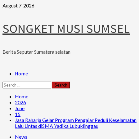
Skip
August 7, 2026
to
content
SONGKET MUSI SUMSEL
Berita Seputar Sumatera selatan
Primary
Home
Menu
Search
for:
Home
2026
June
15
Jasa Raharja Gelar Program Pengajar Peduli Keselamatan
Lalu Lintas diSMA Yadika Lubuklinggau
News