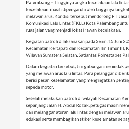
Palembang –
Tingginya angka kecelakaan lalu linta
kecelakaan, masih dipengaruhi oleh tingginya tingkat
melawan arus. Kondisi tersebut mendorong PT Jasa
Komunikasi Lalu Lintas (FKLL) Kota Palembang untuk
ruas jalan yang menjadi lokasi rawan kecelakaan.
Kegiatan patroli dilaksanakan pada Senin, 15 Juni 2
Kecamatan Kertapati dan Kecamatan Ilir Timur III, K
Wilayah Sumatera Selatan, Satlantas Polrestabes P
Dalam kegiatan tersebut, tim gabungan menindak p
yang melawan arus lalu lintas. Para pelanggar diberik
berisi pesan keselamatan yang mengingatkan pent
sepeda motor.
Setelah melakukan patroli di wilayah Kecamatan Kert
sepanjang Jalan H. Abdul Rozak, petugas masih me
dan melanggar aturan lalu lintas dengan melawan ar
edukasi serta membagikan stiker keselamatan sebaga