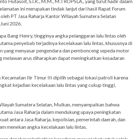
o Hutasoit, S.I.K., M.M., M.TROPSLA., yang turut hadir dalam
lamatan ini merupakan tindak lanjut dari hasil Rapat Forum
 oleh PT Jasa Raharja Kantor Wilayah Sumatera Selatan
Juni 2026.
 Bang Henry, tingginya angka pelanggaran lalu lintas oleh
tama penyebab terjadinya kecelakaan lalu lintas, khususnya di
atan yang menyasar pengendara dan pembonceng sepeda motor
g melawan arus diharapkan dapat meningkatkan kesadaran
camatan Ilir Timur III dipilih sebagai lokasi patroli karena
kat kejadian kecelakaan lalu lintas yang cukup tinggi,
 Wilayah Sumatera Selatan, Mulkan, menyampaikan bahwa
gi utama Jasa Raharja dalam mendukung upaya peningkatan
uat antara Jasa Raharja, kepolisian, pemerintah daerah, dan
m menekan angka kecelakaan lalu lintas.
rharap dapat meningkatkan kesadaran masyarakat untuk selalu