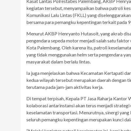
Kasat Lantas Polrestabes Palembang, AKBP Henryant
kegiatan tersebut, menyampaikan bahwa patroli kese
Komunikasi Lalu Lintas (FKLL) yang diselenggarakan
bersama para pemangku kepentingan terkait pada 9 
Menurut AKBP Henryanto Hutasoit, yang akrab disapa
pengendara sepeda motor menjadi salah satu faktor u
Kota Palembang. Oleh karena itu, patroli keselam
yang tidak menggunakan helm serta pengendara yan
masyarakat dalam berlalu lintas.
Ia juga menjelaskan bahwa Kecamatan Kertapati dan Ke
kedua wilayah tersebut merupakan daerah dengan ting
terutama pada jam-jam aktivitas kerja.
Di tempat terpisah, Kepala PT Jasa Raharja Kantor
kolaborasi antarinstansi akan terus menjadi strate
keselamatan transportasi. Menurutnya, sinergi yang k
seluruh pemangku kepentingan merupakan kunci dala
“Melalui kegiatan patroli keselamatan ini, kami be