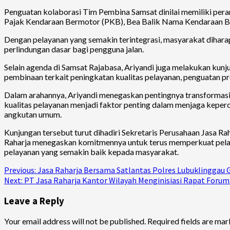
Penguatan kolaborasi Tim Pembina Samsat dinilai memiliki pe
Pajak Kendaraan Bermotor (PKB), Bea Balik Nama Kendaraan B
Dengan pelayanan yang semakin terintegrasi, masyarakat dihar
perlindungan dasar bagi pengguna jalan.
Selain agenda di Samsat Rajabasa, Ariyandi juga melakukan kun
pembinaan terkait peningkatan kualitas pelayanan, penguatan pro
Dalam arahannya, Ariyandi menegaskan pentingnya transformas
kualitas pelayanan menjadi faktor penting dalam menjaga keperc
angkutan umum.
Kunjungan tersebut turut dihadiri Sekretaris Perusahaan Jasa Ra
Raharja menegaskan komitmennya untuk terus memperkuat pelay
pelayanan yang semakin baik kepada masyarakat.
Continue
Previous:
Jasa Raharja Bersama Satlantas Polres Lubuklinggau 
Next:
PT Jasa Raharja Kantor Wilayah Menginisiasi Rapat Foru
Reading
Leave a Reply
Your email address will not be published.
Required fields are ma