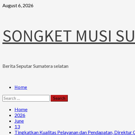
Skip
August 6, 2026
to
content
SONGKET MUSI S
Berita Seputar Sumatera selatan
Primary
Home
Menu
Search
for:
Home
2026
June
13
Tingkatkan Kualitas Pelayanan dan Pendapatan, Direktur 