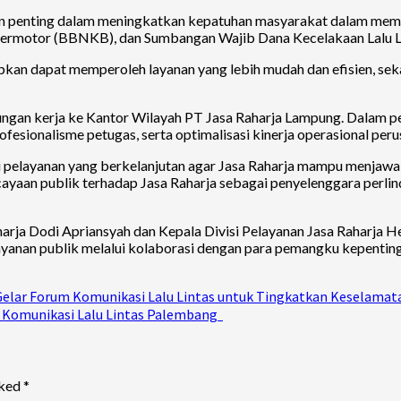
ran penting dalam meningkatkan kepatuhan masyarakat dalam me
ermotor (BBNKB), dan Sumbangan Wajib Dana Kecelakaan Lalu Li
apkan dapat memperoleh layanan yang lebih mudah dan efisien, s
jungan kerja ke Kantor Wilayah PT Jasa Raharja Lampung. Dalam p
fesionalisme petugas, serta optimalisasi kinerja operasional peru
i pelayanan yang berkelanjutan agar Jasa Raharja mampu menjaw
ayaan publik terhadap Jasa Raharja sebagai penyelenggara perlind
harja Dodi Apriansyah dan Kepala Divisi Pelayanan Jasa Raharja He
anan publik melalui kolaborasi dengan para pemangku kepentinga
Gelar Forum Komunikasi Lalu Lintas untuk Tingkatkan Keselamat
m Komunikasi Lalu Lintas Palembang
rked
*