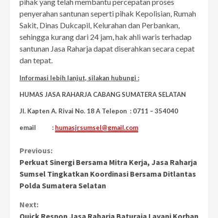
pihak yang telah membantu percepatan proses
penyerahan santunan seperti pihak Kepolisian, Rumah
Sakit, Dinas Dukcapil, Kelurahan dan Perbankan,
sehingga kurang dari 24 jam, hak ahli waris terhadap
santunan Jasa Raharja dapat diserahkan secara cepat
dan tepat.
Informasi lebih lanjut, silakan hubungi :
HUMAS JASA RAHARJA CABANG SUMATERA SELATAN
Jl. Kapten A. Rivai No. 18 A Telepon : 0711 – 354040
email :
humasjrsumsel@gmail.com
Continue
Previous:
Perkuat Sinergi Bersama Mitra Kerja, Jasa Raharja
Reading
Sumsel Tingkatkan Koordinasi Bersama Ditlantas
Polda Sumatera Selatan
Next:
Quick Respon Jasa Raharja Baturaja Layani Korban