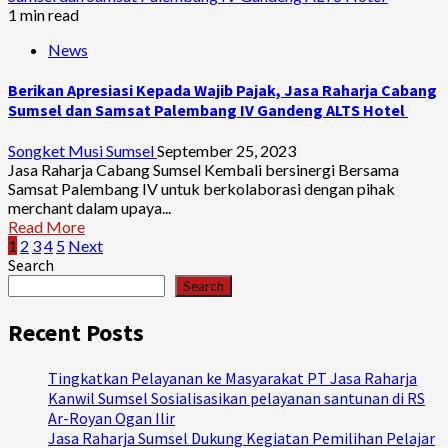
1 min read
News
Berikan Apresiasi Kepada Wajib Pajak, Jasa Raharja Cabang
Sumsel dan Samsat Palembang IV Gandeng ALTS Hotel
Songket Musi Sumsel
September 25, 2023
Jasa Raharja Cabang Sumsel Kembali bersinergi Bersama
Samsat Palembang IV untuk berkolaborasi dengan pihak
merchant dalam upaya...
Read More
Posts
1
2
3
4
5
Next
Search
pagination
Search
Recent Posts
Tingkatkan Pelayanan ke Masyarakat PT Jasa Raharja
Kanwil Sumsel Sosialisasikan pelayanan santunan di RS
Ar-Royan Ogan Ilir
Jasa Raharja Sumsel Dukung Kegiatan Pemilihan Pelajar