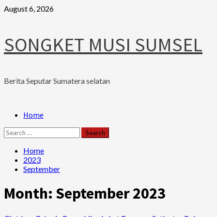
Skip
August 6, 2026
to
content
SONGKET MUSI SUMSEL
Berita Seputar Sumatera selatan
Primary
Home
Menu
Search
for:
Home
2023
September
Month:
September 2023