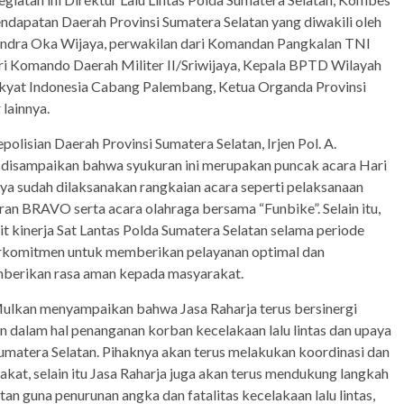
Pendapatan Daerah Provinsi Sumatera Selatan yang diwakili oleh
rendra Oka Wijaya, perwakilan dari Komandan Pangkalan TNI
ri Komando Daerah Militer II/Sriwijaya, Kepala BPTD Wilayah
akyat Indonesia Cabang Palembang, Ketua Organda Provinsi
lainnya.
olisian Daerah Provinsi Sumatera Selatan, Irjen Pol. A.
disampaikan bahwa syukuran ini merupakan puncak acara Hari
ya sudah dilaksanakan rangkaian acara seperti pelaksanaan
uran BRAVO serta acara olahraga bersama “Funbike”. Selain itu,
 kinerja Sat Lantas Polda Sumatera Selatan selama periode
berkomitmen untuk memberikan pelayanan optimal dan
berikan rasa aman kepada masyarakat.
Mulkan menyampaikan bahwa Jasa Raharja terus bersinergi
n dalam hal penanganan korban kecelakaan lalu lintas dan upaya
Sumatera Selatan. Pihaknya akan terus melakukan koordinasi dan
kat, selain itu Jasa Raharja juga akan terus mendukung langkah
atan guna penurunan angka dan fatalitas kecelakaan lalu lintas,