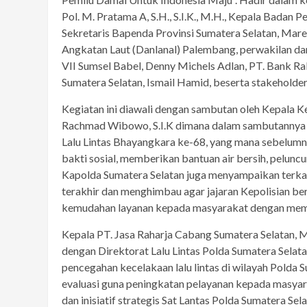
Pol. M. Pratama A, S.H., S.I.K., M.H., Kepala Badan 
Sekretaris Bapenda Provinsi Sumatera Selatan, Ma
Angkatan Laut (Danlanal) Palembang, perwakilan da
VII Sumsel Babel, Denny Michels Adlan, PT. Bank R
Sumatera Selatan, Ismail Hamid, beserta stakeholder 
Kegiatan ini diawali dengan sambutan oleh Kepala Kep
Rachmad Wibowo, S.I.K dimana dalam sambutannya 
Lalu Lintas Bhayangkara ke-68, yang mana sebelumn
bakti sosial, memberikan bantuan air bersih, pelunc
Kapolda Sumatera Selatan juga menyampaikan terkait
terakhir dan menghimbau agar jajaran Kepolisian 
kemudahan layanan kepada masyarakat dengan mem
Kepala PT. Jasa Raharja Cabang Sumatera Selatan, 
dengan Direktorat Lalu Lintas Polda Sumatera Selata
pencegahan kecelakaan lalu lintas di wilayah Polda 
evaluasi guna peningkatan pelayanan kepada masyara
dan inisiatif strategis Sat Lantas Polda Sumatera Sel