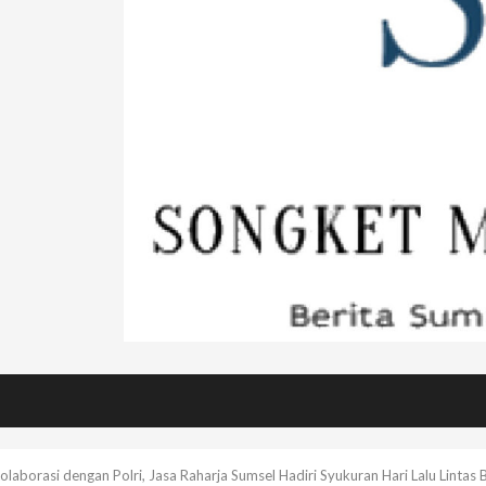
olaborasi dengan Polri, Jasa Raharja Sumsel Hadiri Syukuran Hari Lalu Linta