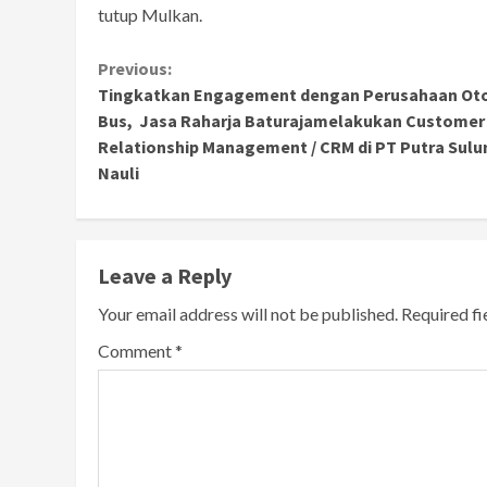
tutup Mulkan.
Continue
Previous:
Tingkatkan Engagement dengan Perusahaan Ot
Reading
Bus, Jasa Raharja Baturajamelakukan Customer
Relationship Management / CRM di PT Putra Sulu
Nauli
Leave a Reply
Your email address will not be published.
Required f
Comment
*