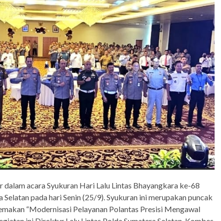
ir dalam acara Syukuran Hari Lalu Lintas Bhayangkara ke-68
 Selatan pada hari Senin (25/9). Syukuran ini merupakan puncak
temakan “Modernisasi Pelayanan Polantas Presisi Mengawal
giatan ini Direktur Lalu Lintas Polda Sumatera Selatan, Kombes