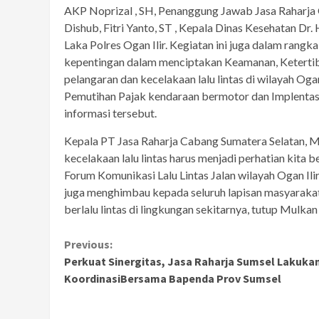
AKP Noprizal , SH, Penanggung Jawab Jasa Raharja 
Dishub, Fitri Yanto, ST , Kepala Dinas Kesehatan Dr
Laka Polres Ogan Ilir. Kegiatan ini juga dalam ran
kepentingan dalam menciptakan Keamanan, Ketertiba
pelangaran dan kecelakaan lalu lintas di wilayah Ogan
Pemutihan Pajak kendaraan bermotor dan Implentasi
informasi tersebut.
Kepala PT Jasa Raharja Cabang Sumatera Selatan,
kecelakaan lalu lintas harus menjadi perhatian kita
Forum Komunikasi Lalu Lintas Jalan wilayah Ogan Ili
juga menghimbau kepada seluruh lapisan masyaraka
berlalu lintas di lingkungan sekitarnya, tutup Mulkan
Continue
Previous:
Perkuat Sinergitas, Jasa Raharja Sumsel Lakuka
Reading
KoordinasiBersama Bapenda Prov Sumsel