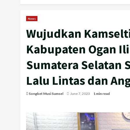
News
Wujudkan Kamselti
Kabupaten Ogan Ili
Sumatera Selatan 
Lalu Lintas dan An
Songket Musi Sumsel
June 7, 2023
1 min read