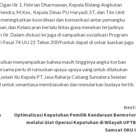
Ogan Ilir 1, Febrian Dharmawan, Kepala Bidang Angkutan
. Hendra, M.Kes, Kepala Dinas PU Haryadi, ST, dan Tim Unit
gka meningkatkan koordinasi dan komunikasi antar pemangku
n, dan Kelancaran berlalu lintas guna menekan terjadinya
 Ilir. Dalam diskusi ini juga di sampaikan sosialisasi Program
 Pasal 74 UU 22 Tahun 2009 untuk dapat di sebar luaskan juga
 Mulkan menyampaikan bahwa masih tingginya angka korban
 bersama perlu di rumuskan upaya-upaya yang untuk dilakukan
r,selain itu Kepala PT Jasa Raharja Cabang Sumatera Selatan
t untuk senantiasa membiasakan dan menularkan budaya tertib
Next:
n
Optimalisasi Kepatuhan Pemilik Kendaraan Bermotor
melalui Giat Operasi Kepatuhan di Wilayah UPTB
Samsat OKU I