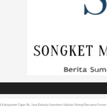
 Kabupaten Ogan Ilir, Jasa Raharja Sumatera Selatan Sinergi Bersama Forum 