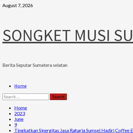
Skip
August 7, 2026
to
content
SONGKET MUSI S
Berita Seputar Sumatera selatan
Primary
Home
Menu
Search
for:
Home
2023
June
9
Tingkatkan Sinergitas Jasa Raharja Sumsel Hadiri Coff