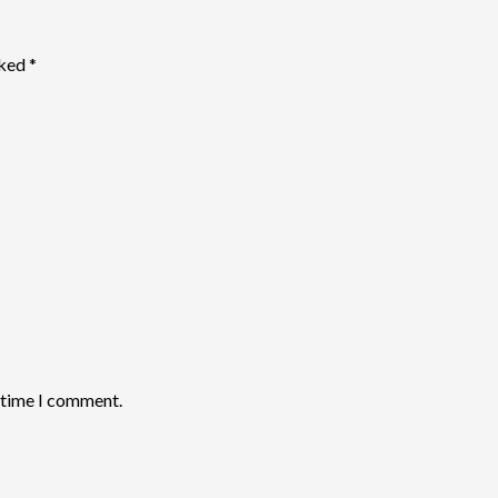
rked
*
t time I comment.