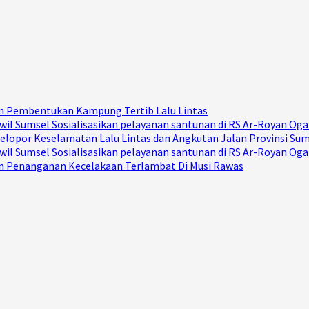
Dan Pembentukan Kampung Tertib Lalu Lintas
il Sumsel Sosialisasikan pelayanan santunan di RS Ar-Royan Ogan
elopor Keselamatan Lalu Lintas dan Angkutan Jalan Provinsi Su
il Sumsel Sosialisasikan pelayanan santunan di RS Ar-Royan Ogan
Dan Penanganan Kecelakaan Terlambat Di Musi Rawas