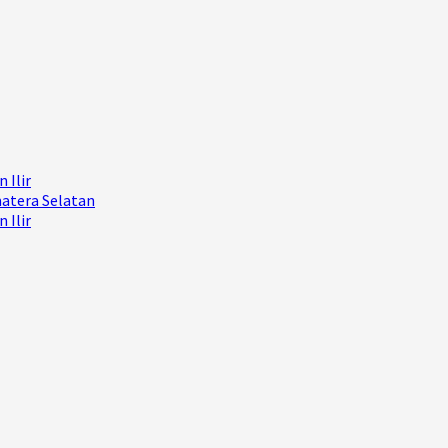
 Ilir
matera Selatan
 Ilir