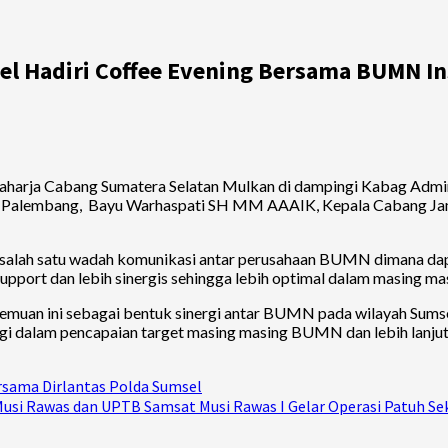
sel Hadiri Coffee Evening Bersama BUMN I
aharja Cabang Sumatera Selatan Mulkan di dampingi Kabag Admin
o Palembang, Bayu Warhaspati SH MM AAAIK, Kepala Cabang Jam
ah salah satu wadah komunikasi antar perusahaan BUMN dimana dapa
port dan lebih sinergis sehingga lebih optimal dalam masing mas
an ini sebagai bentuk sinergi antar BUMN pada wilayah Sumsel s
rgi dalam pencapaian target masing masing BUMN dan lebih lanj
rsama Dirlantas Polda Sumsel
Musi Rawas dan UPTB Samsat Musi Rawas I Gelar Operasi Patuh Se