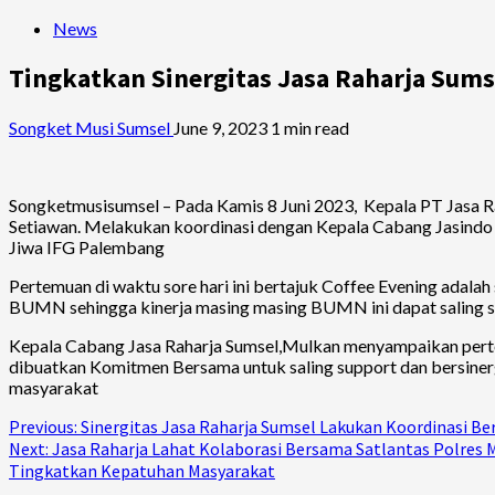
News
Tingkatkan Sinergitas Jasa Raharja Sum
Songket Musi Sumsel
June 9, 2023
1 min read
Songketmusisumsel – Pada Kamis 8 Juni 2023, Kepala PT Jasa R
Setiawan. Melakukan koordinasi dengan Kepala Cabang Jasind
Jiwa IFG Palembang
Pertemuan di waktu sore hari ini bertajuk Coffee Evening adal
BUMN sehingga kinerja masing masing BUMN ini dapat saling sup
Kepala Cabang Jasa Raharja Sumsel,Mulkan menyampaikan pertemu
dibuatkan Komitmen Bersama untuk saling support dan bersine
masyarakat
Continue
Previous:
Sinergitas Jasa Raharja Sumsel Lakukan Koordinasi Be
Next:
Jasa Raharja Lahat Kolaborasi Bersama Satlantas Polres 
Reading
Tingkatkan Kepatuhan Masyarakat