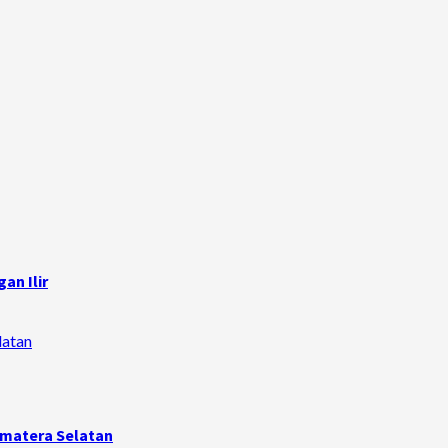
an Ilir
latan
umatera Selatan