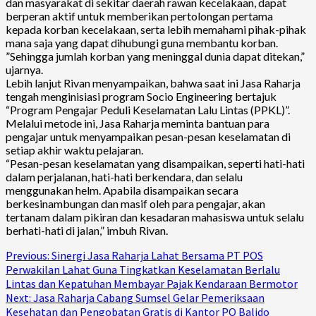
dan masyarakat di sekitar daerah rawan kecelakaan, dapat
berperan aktif untuk memberikan pertolongan pertama
kepada korban kecelakaan, serta lebih memahami pihak-pihak
mana saja yang dapat dihubungi guna membantu korban.
”Sehingga jumlah korban yang meninggal dunia dapat ditekan,”
ujarnya.
Lebih lanjut Rivan menyampaikan, bahwa saat ini Jasa Raharja
tengah menginisiasi program Socio Engineering bertajuk
“Program Pengajar Peduli Keselamatan Lalu Lintas (PPKL)”.
Melalui metode ini, Jasa Raharja meminta bantuan para
pengajar untuk menyampaikan pesan-pesan keselamatan di
setiap akhir waktu pelajaran.
“Pesan-pesan keselamatan yang disampaikan, seperti hati-hati
dalam perjalanan, hati-hati berkendara, dan selalu
menggunakan helm. Apabila disampaikan secara
berkesinambungan dan masif oleh para pengajar, akan
tertanam dalam pikiran dan kesadaran mahasiswa untuk selalu
berhati-hati di jalan,” imbuh Rivan.
Continue
Previous:
Sinergi Jasa Raharja Lahat Bersama PT POS
Perwakilan Lahat Guna Tingkatkan Keselamatan Berlalu
Reading
Lintas dan Kepatuhan Membayar Pajak Kendaraan Bermotor
Next:
Jasa Raharja Cabang Sumsel Gelar Pemeriksaan
Kesehatan dan Pengobatan Gratis di Kantor PO Balido