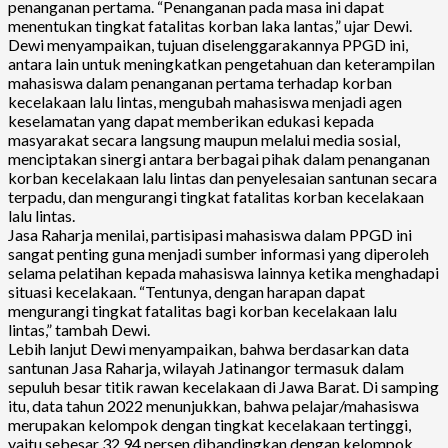
penanganan pertama. “Penanganan pada masa ini dapat
menentukan tingkat fatalitas korban laka lantas,” ujar Dewi.
Dewi menyampaikan, tujuan diselenggarakannya PPGD ini,
antara lain untuk meningkatkan pengetahuan dan keterampilan
mahasiswa dalam penanganan pertama terhadap korban
kecelakaan lalu lintas, mengubah mahasiswa menjadi agen
keselamatan yang dapat memberikan edukasi kepada
masyarakat secara langsung maupun melalui media sosial,
menciptakan sinergi antara berbagai pihak dalam penanganan
korban kecelakaan lalu lintas dan penyelesaian santunan secara
terpadu, dan mengurangi tingkat fatalitas korban kecelakaan
lalu lintas.
Jasa Raharja menilai, partisipasi mahasiswa dalam PPGD ini
sangat penting guna menjadi sumber informasi yang diperoleh
selama pelatihan kepada mahasiswa lainnya ketika menghadapi
situasi kecelakaan. “Tentunya, dengan harapan dapat
mengurangi tingkat fatalitas bagi korban kecelakaan lalu
lintas,” tambah Dewi.
Lebih lanjut Dewi menyampaikan, bahwa berdasarkan data
santunan Jasa Raharja, wilayah Jatinangor termasuk dalam
sepuluh besar titik rawan kecelakaan di Jawa Barat. Di samping
itu, data tahun 2022 menunjukkan, bahwa pelajar/mahasiswa
merupakan kelompok dengan tingkat kecelakaan tertinggi,
yaitu sebesar 32,94 persen dibandingkan dengan kelompok