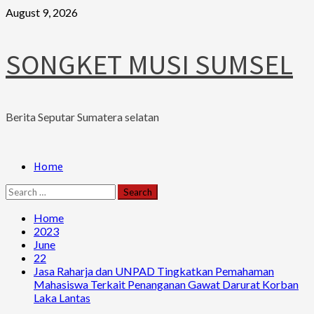
Skip
August 9, 2026
to
content
SONGKET MUSI SUMSEL
Berita Seputar Sumatera selatan
Primary
Home
Menu
Search
for:
Home
2023
June
22
Jasa Raharja dan UNPAD Tingkatkan Pemahaman
Mahasiswa Terkait Penanganan Gawat Darurat Korban
Laka Lantas