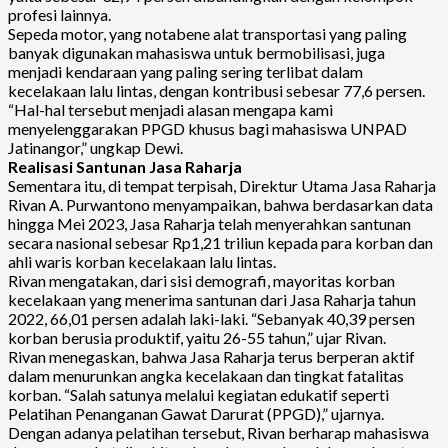
profesi lainnya.
Sepeda motor, yang notabene alat transportasi yang paling
banyak digunakan mahasiswa untuk bermobilisasi, juga
menjadi kendaraan yang paling sering terlibat dalam
kecelakaan lalu lintas, dengan kontribusi sebesar 77,6 persen.
“Hal-hal tersebut menjadi alasan mengapa kami
menyelenggarakan PPGD khusus bagi mahasiswa UNPAD
Jatinangor,” ungkap Dewi.
Realisasi Santunan Jasa Raharja
Sementara itu, di tempat terpisah, Direktur Utama Jasa Raharja
Rivan A. Purwantono menyampaikan, bahwa berdasarkan data
hingga Mei 2023, Jasa Raharja telah menyerahkan santunan
secara nasional sebesar Rp1,21 triliun kepada para korban dan
ahli waris korban kecelakaan lalu lintas.
Rivan mengatakan, dari sisi demografi, mayoritas korban
kecelakaan yang menerima santunan dari Jasa Raharja tahun
2022, 66,01 persen adalah laki-laki. “Sebanyak 40,39 persen
korban berusia produktif, yaitu 26-55 tahun,” ujar Rivan.
Rivan menegaskan, bahwa Jasa Raharja terus berperan aktif
dalam menurunkan angka kecelakaan dan tingkat fatalitas
korban. “Salah satunya melalui kegiatan edukatif seperti
Pelatihan Penanganan Gawat Darurat (PPGD),” ujarnya.
Dengan adanya pelatihan tersebut, Rivan berharap mahasiswa