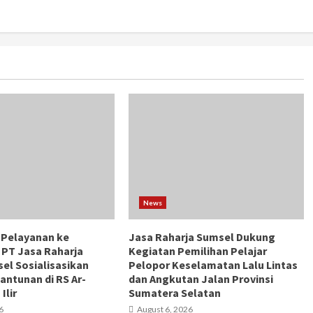
News
 Pelayanan ke
Jasa Raharja Sumsel Dukung
 PT Jasa Raharja
Kegiatan Pemilihan Pelajar
el Sosialisasikan
Pelopor Keselamatan Lalu Lintas
antunan di RS Ar-
dan Angkutan Jalan Provinsi
Ilir
Sumatera Selatan
6
August 6, 2026