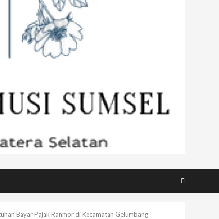
patuhan Bayar Pajak Ranmor di Kecamatan Gelumbang