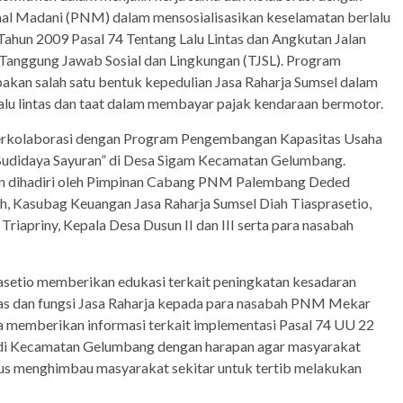
nal Madani (PNM) dalam mensosialisasikan keselamatan berlalu
hun 2009 Pasal 74 Tentang Lalu Lintas dan Angkutan Jalan
 Tanggung Jawab Sosial dan Lingkungan (TJSL). Program
akan salah satu bentuk kepedulian Jasa Raharja Sumsel dalam
lu lintas dan taat dalam membayar pajak kendaraan bermotor.
l berkolaborasi dengan Program Pengembangan Kapasitas Usaha
Budidaya Sayuran” di Desa Sigam Kecamatan Gelumbang.
 dan dihadiri oleh Pimpinan Cabang PNM Palembang Deded
 Kasubag Keuangan Jasa Raharja Sumsel Diah Tiasprasetio,
iapriny, Kepala Desa Dusun II dan III serta para nasabah
asetio memberikan edukasi terkait peningkatan kesadaran
gas dan fungsi Jasa Raharja kepada para nasabah PNM Mekar
ga memberikan informasi terkait implementasi Pasal 74 UU 22
n di Kecamatan Gelumbang dengan harapan agar masyarakat
us menghimbau masyarakat sekitar untuk tertib melakukan