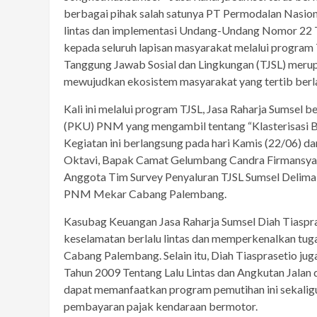
berbagai pihak salah satunya PT Permodalan Nasio
lintas dan implementasi Undang-Undang Nomor 22 Ta
kepada seluruh lapisan masyarakat melalui program
Tanggung Jawab Sosial dan Lingkungan (TJSL) merup
mewujudkan ekosistem masyarakat yang tertib berla
Kali ini melalui program TJSL, Jasa Raharja Sumse
(PKU) PNM yang mengambil tentang “Klasterisasi 
Kegiatan ini berlangsung pada hari Kamis (22/06)
Oktavi, Bapak Camat Gelumbang Candra Firmansyah,
Anggota Tim Survey Penyaluran TJSL Sumsel Delima Tr
PNM Mekar Cabang Palembang.
Kasubag Keuangan Jasa Raharja Sumsel Diah Tiaspr
keselamatan berlalu lintas dan memperkenalkan tu
Cabang Palembang. Selain itu, Diah Tiasprasetio ju
Tahun 2009 Tentang Lalu Lintas dan Angkutan Jala
dapat memanfaatkan program pemutihan ini sekalig
pembayaran pajak kendaraan bermotor.