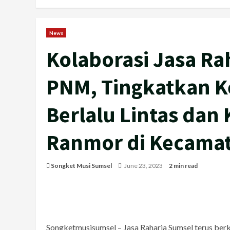
News
Kolaborasi Jasa R
PNM, Tingkatkan K
Berlalu Lintas dan
Ranmor di Kecama
Songket Musi Sumsel
June 23, 2023
2 min read
Songketmusisumsel – Jasa Raharja Sumsel terus ber