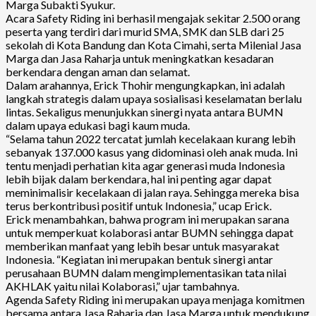
Marga Subakti Syukur.
Acara Safety Riding ini berhasil mengajak sekitar 2.500 orang
peserta yang terdiri dari murid SMA, SMK dan SLB dari 25
sekolah di Kota Bandung dan Kota Cimahi, serta Milenial Jasa
Marga dan Jasa Raharja untuk meningkatkan kesadaran
berkendara dengan aman dan selamat.
Dalam arahannya, Erick Thohir mengungkapkan, ini adalah
langkah strategis dalam upaya sosialisasi keselamatan berlalu
lintas. Sekaligus menunjukkan sinergi nyata antara BUMN
dalam upaya edukasi bagi kaum muda.
“Selama tahun 2022 tercatat jumlah kecelakaan kurang lebih
sebanyak 137.000 kasus yang didominasi oleh anak muda. Ini
tentu menjadi perhatian kita agar generasi muda Indonesia
lebih bijak dalam berkendara, hal ini penting agar dapat
meminimalisir kecelakaan di jalan raya. Sehingga mereka bisa
terus berkontribusi positif untuk Indonesia,” ucap Erick.
Erick menambahkan, bahwa program ini merupakan sarana
untuk memperkuat kolaborasi antar BUMN sehingga dapat
memberikan manfaat yang lebih besar untuk masyarakat
Indonesia. “Kegiatan ini merupakan bentuk sinergi antar
perusahaan BUMN dalam mengimplementasikan tata nilai
AKHLAK yaitu nilai Kolaborasi,” ujar tambahnya.
Agenda Safety Riding ini merupakan upaya menjaga komitmen
bersama antara Jasa Raharja dan Jasa Marga untuk mendukung