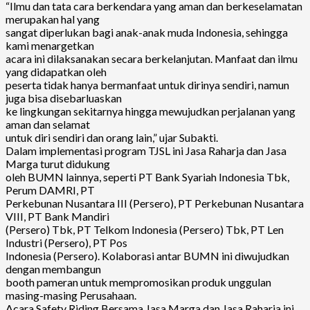
“Ilmu dan tata cara berkendara yang aman dan berkeselamatan
merupakan hal yang
sangat diperlukan bagi anak-anak muda Indonesia, sehingga
kami menargetkan
acara ini dilaksanakan secara berkelanjutan. Manfaat dan ilmu
yang didapatkan oleh
peserta tidak hanya bermanfaat untuk dirinya sendiri, namun
juga bisa disebarluaskan
ke lingkungan sekitarnya hingga mewujudkan perjalanan yang
aman dan selamat
untuk diri sendiri dan orang lain,” ujar Subakti.
Dalam implementasi program TJSL ini Jasa Raharja dan Jasa
Marga turut didukung
oleh BUMN lainnya, seperti PT Bank Syariah Indonesia Tbk,
Perum DAMRI, PT
Perkebunan Nusantara III (Persero), PT Perkebunan Nusantara
VIII, PT Bank Mandiri
(Persero) Tbk, PT Telkom Indonesia (Persero) Tbk, PT Len
Industri (Persero), PT Pos
Indonesia (Persero). Kolaborasi antar BUMN ini diwujudkan
dengan membangun
booth pameran untuk mempromosikan produk unggulan
masing-masing Perusahaan.
Acara Safety Riding Bersama Jasa Marga dan Jasa Raharja ini