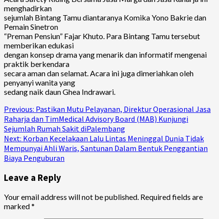
menghadirkan
sejumlah Bintang Tamu diantaranya Komika Yono Bakrie dan
Pemain Sinetron
“Preman Pensiun” Fajar Khuto. Para Bintang Tamu tersebut
memberikan edukasi
dengan konsep drama yang menarik dan informatif mengenai
praktik berkendara
secara aman dan selamat. Acara ini juga dimeriahkan oleh
penyanyi wanita yang
sedang naik daun Ghea Indrawari.
Continue
Previous:
Pastikan Mutu Pelayanan, Direktur Operasional Jasa
Raharja dan TimMedical Advisory Board (MAB) Kunjungi
Reading
Sejumlah Rumah Sakit diPalembang
Next:
Korban Kecelakaan Lalu Lintas Meninggal Dunia Tidak
Mempunyai Ahli Waris, Santunan Dalam Bentuk Penggantian
Biaya Penguburan
Leave a Reply
Your email address will not be published.
Required fields are
marked
*