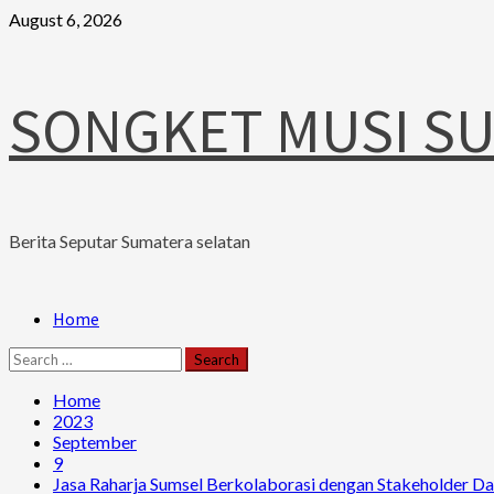
Skip
August 6, 2026
to
content
SONGKET MUSI S
Berita Seputar Sumatera selatan
Primary
Home
Menu
Search
for:
Home
2023
September
9
Jasa Raharja Sumsel Berkolaborasi dengan Stakeholder D