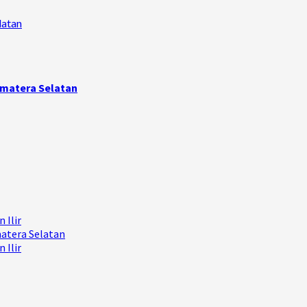
latan
umatera Selatan
 Ilir
matera Selatan
 Ilir