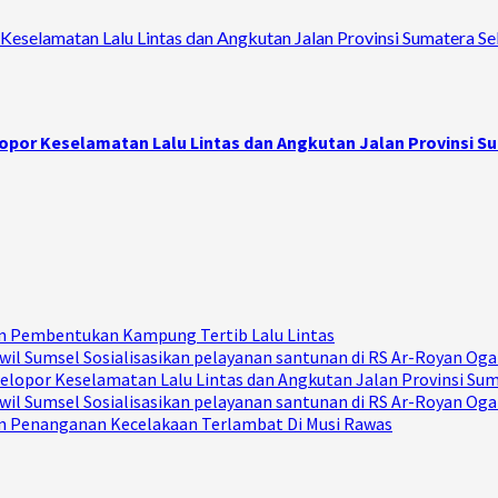
Keselamatan Lalu Lintas dan Angkutan Jalan Provinsi Sumatera Se
opor Keselamatan Lalu Lintas dan Angkutan Jalan Provinsi S
Dan Pembentukan Kampung Tertib Lalu Lintas
il Sumsel Sosialisasikan pelayanan santunan di RS Ar-Royan Ogan
elopor Keselamatan Lalu Lintas dan Angkutan Jalan Provinsi Su
il Sumsel Sosialisasikan pelayanan santunan di RS Ar-Royan Ogan
Dan Penanganan Kecelakaan Terlambat Di Musi Rawas