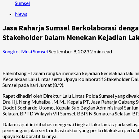
Sumsel
News
Jasa Raharja Sumsel Berkolaborasi deng
Stakeholder Dalam Menekan Kejadian Lak
Songket Musi Sumsel
September 9, 2023
2 min read
Palembang – Dalam rangka menekan kejadian kecelakaan lalu lint
Kecelakaan Lalu Lintas serta Upaya Kolaboratif Stakeholder Dal
Sumsel pada hari Jumat (8/9).
Rapat dihadiri oleh Direktur Lalu Lintas Polda Sumsel yang diwa
Dra Hj. Neng Muhaiba , M.M., Kepala PT. Jasa Raharja Cabang 
Dodot Soehardo Utomo, Kepala Sub Bagian Administrasi Santuna
Selatan, BPTD Wilayah VII Sumsel, BBPJN Sumatera Selatan, BP
Dalam rapat ini dibahas mengenai tingkat laka lantas pada wilaya
penerangan jalan serta infrastruktur yang perlu dilakukan perba
upaya kolaboratif lainnya.