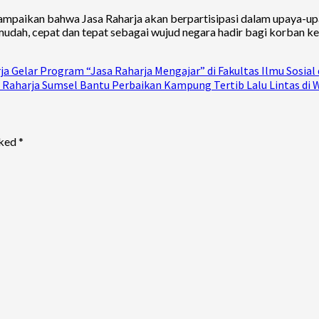
paikan bahwa Jasa Raharja akan berpartisipasi dalam upaya-upay
dah, cepat dan tepat sebagai wujud negara hadir bagi korban kece
 Gelar Program “Jasa Raharja Mengajar” di Fakultas Ilmu Sosial d
aharja Sumsel Bantu Perbaikan Kampung Tertib Lalu Lintas di Wi
rked
*