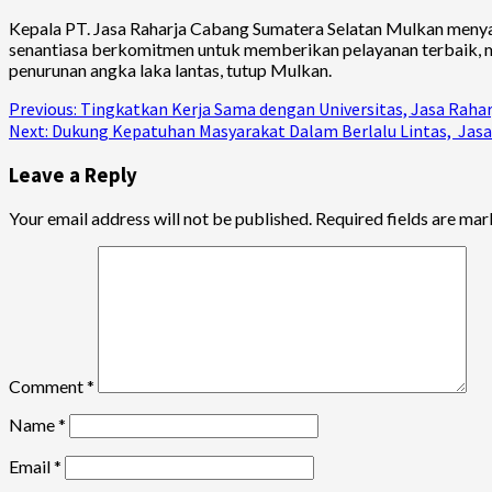
Kepala PT. Jasa Raharja Cabang Sumatera Selatan Mulkan menyam
senantiasa berkomitmen untuk memberikan pelayanan terbaik, mu
penurunan angka laka lantas, tutup Mulkan.
Continue
Previous:
Tingkatkan Kerja Sama dengan Universitas, Jasa Raharja
Next:
Dukung Kepatuhan Masyarakat Dalam Berlalu Lintas, Jasa R
Reading
Leave a Reply
Your email address will not be published.
Required fields are ma
Comment
*
Name
*
Email
*