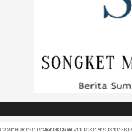
arja Sumsel serahkan santunan kepada ahli waris Ibu dan Anak korban kecelak