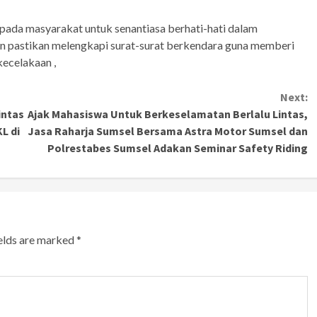
ada masyarakat untuk senantiasa berhati-hati dalam
dan pastikan melengkapi surat-surat berkendara guna memberi
ecelakaan ,
Next:
intas
Ajak Mahasiswa Untuk Berkeselamatan Berlalu Lintas,
L di
Jasa Raharja Sumsel Bersama Astra Motor Sumsel dan
Polrestabes Sumsel Adakan Seminar Safety Riding
ields are marked
*