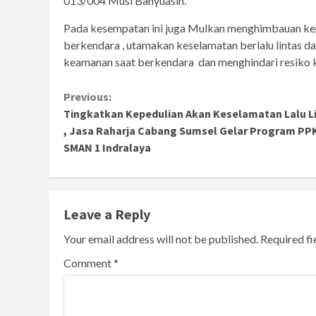
013/004 Musi Banyuasin.
Pada kesempatan ini juga Mulkan menghimbauan kep
berkendara , utamakan keselamatan berlalu lintas 
keamanan saat berkendara dan menghindari resiko k
Continue
Previous:
Tingkatkan Kepedulian Akan Keselamatan Lalu L
Reading
, Jasa Raharja Cabang Sumsel Gelar Program PPK
SMAN 1 Indralaya
Leave a Reply
Your email address will not be published.
Required f
Comment
*