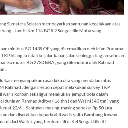
ang Sumatera Selatan membayarkan santunan kecelakaan atas
lembang –Jambi Km 114 BOR 2 Sungai lilin Muba yang
daraan minibus BG 1439 OF yang dikemudikan oleh Irfan Pratama
 TKP hilang kendali ke jalur kanan jalan sehingga bagian sebelah
epan Sp motor BG 2730 BBA , yang dikendarai oleh Rahmad
ni .
 Mulkan menyampaikan rasa duka cita yang mendalam atas
ja M Rahmad , dengan respon cepat melakukan survey TKP
li waris korban sekaligus melakukan jemput bola dalam
unia an Rahmad Aditya ( 16 thn ) dan Watini ( 43 thn ) yang
Jumat 22/6 , Santunan masing-masing sebesar Rp 50 juta
ikan dan diserahkan kepada ahli waris yaitu Bambang Irawan
mi dari Watini. yang berdomisili di Kel Sungai Lilin RT