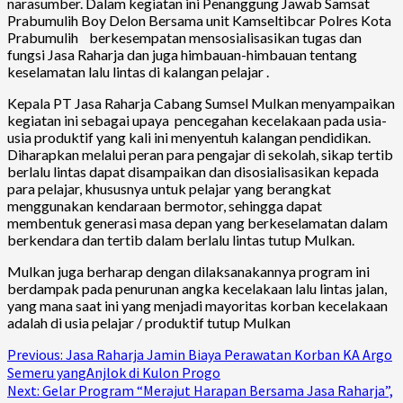
narasumber. Dalam kegiatan ini Penanggung Jawab Samsat
Prabumulih Boy Delon Bersama unit Kamseltibcar Polres Kota
Prabumulih berkesempatan mensosialisasikan tugas dan
fungsi Jasa Raharja dan juga himbauan-himbauan tentang
keselamatan lalu lintas di kalangan pelajar .
Kepala PT Jasa Raharja Cabang Sumsel Mulkan menyampaikan
kegiatan ini sebagai upaya pencegahan kecelakaan pada usia-
usia produktif yang kali ini menyentuh kalangan pendidikan.
Diharapkan melalui peran para pengajar di sekolah, sikap tertib
berlalu lintas dapat disampaikan dan disosialisasikan kepada
para pelajar, khususnya untuk pelajar yang berangkat
menggunakan kendaraan bermotor, sehingga dapat
membentuk generasi masa depan yang berkeselamatan dalam
berkendara dan tertib dalam berlalu lintas tutup Mulkan.
Mulkan juga berharap dengan dilaksanakannya program ini
berdampak pada penurunan angka kecelakaan lalu lintas jalan,
yang mana saat ini yang menjadi mayoritas korban kecelakaan
adalah di usia pelajar / produktif tutup Mulkan
Continue
Previous:
Jasa Raharja Jamin Biaya Perawatan Korban KA Argo
Semeru yangAnjlok di Kulon Progo
Reading
Next:
Gelar Program “Merajut Harapan Bersama Jasa Raharja”,