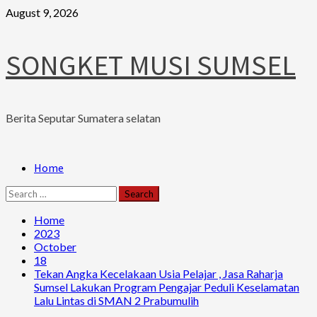
Skip
August 9, 2026
to
content
SONGKET MUSI SUMSEL
Berita Seputar Sumatera selatan
Primary
Home
Menu
Search
for:
Home
2023
October
18
Tekan Angka Kecelakaan Usia Pelajar , Jasa Raharja
Sumsel Lakukan Program Pengajar Peduli Keselamatan
Lalu Lintas di SMAN 2 Prabumulih