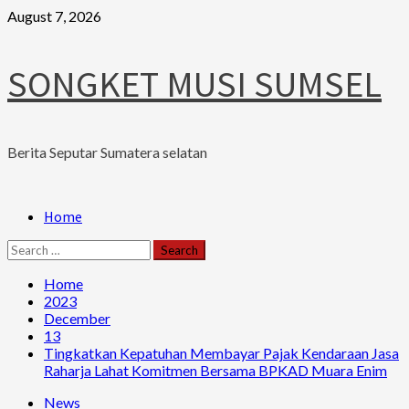
Skip
August 7, 2026
to
content
SONGKET MUSI SUMSEL
Berita Seputar Sumatera selatan
Primary
Home
Menu
Search
for:
Home
2023
December
13
Tingkatkan Kepatuhan Membayar Pajak Kendaraan Jasa
Raharja Lahat Komitmen Bersama BPKAD Muara Enim
News