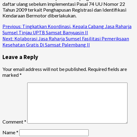
daftar ulang sebelum implementasi Pasal 74 UU Nomor 22
Tahun 2009 terkait Penghapusan Registrasi dan Identifikasi
Kendaraan Bermotor diberlakukan.
Continue
Previous:
Tingkatkan Koordinasi, Kepala Cabang Jasa Raharja
Sumsel Tinjau UPTB Samsat Banyuasin II
Reading
Next:
Kolaborasi Jasa Raharja Sumsel Fasilitasi Pemeriksaan
Kesehatan Gratis Di Samsat Palembang II
Leave a Reply
Your email address will not be published.
Required fields are
marked
*
Comment
*
Name
*