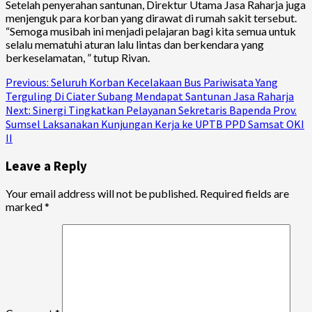
Setelah penyerahan santunan, Direktur Utama Jasa Raharja juga
menjenguk para korban yang dirawat di rumah sakit tersebut.
“Semoga musibah ini menjadi pelajaran bagi kita semua untuk
selalu mematuhi aturan lalu lintas dan berkendara yang
berkeselamatan, ” tutup Rivan.
Continue
Previous:
Seluruh Korban Kecelakaan Bus Pariwisata Yang
Terguling Di Ciater Subang Mendapat Santunan Jasa Raharja
Reading
Next:
Sinergi Tingkatkan Pelayanan Sekretaris Bapenda Prov.
Sumsel Laksanakan Kunjungan Kerja ke UPTB PPD Samsat OKI
II
Leave a Reply
Your email address will not be published.
Required fields are
marked
*