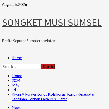
Skip
August 6, 2026
to
content
SONGKET MUSI SUMSEL
Berita Seputar Sumatera selatan
Primary
Home
Menu
Search
for:
Home
2024
May
14
Rivan A Purwantono : Kolaborasi Kunci Kecepatan
Santunan Korban Laka Bus Ciater
News