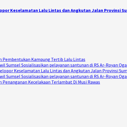
opor Keselamatan Lalu Lintas dan Angkutan Jalan Provinsi S
Dan Pembentukan Kampung Tertib Lalu Lintas
il Sumsel Sosialisasikan pelayanan santunan di RS Ar-Royan Ogan
elopor Keselamatan Lalu Lintas dan Angkutan Jalan Provinsi Su
il Sumsel Sosialisasikan pelayanan santunan di RS Ar-Royan Ogan
Dan Penanganan Kecelakaan Terlambat Di Musi Rawas