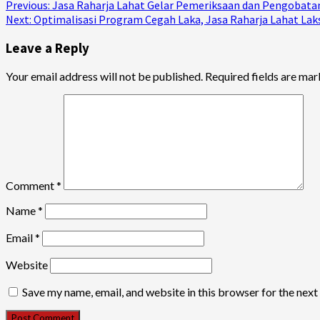
Continue
Previous:
Jasa Raharja Lahat Gelar Pemeriksaan dan Pengobatan
Next:
Optimalisasi Program Cegah Laka, Jasa Raharja Lahat Lak
Reading
Leave a Reply
Your email address will not be published.
Required fields are ma
Comment
*
Name
*
Email
*
Website
Save my name, email, and website in this browser for the nex