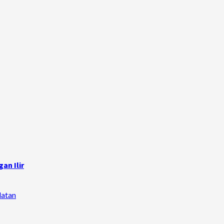
an Ilir
latan