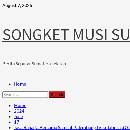
Skip
August 7, 2026
to
content
SONGKET MUSI S
Berita Seputar Sumatera selatan
Primary
Home
Menu
Search
for:
Home
2024
June
17
Jasa Raharja Bersama Samsat Palembang IV kolaborasi Gi