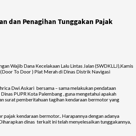
taan dan Penagihan Tunggakan Pajak
an Wajib Dana Kecelakaan Lalu Lintas Jalan (SWDKLLJ),Kamis
oor To Door ) Plat Merah di Dinas Distrik Navigasi
ahrica Dwi Askari bersama – sama melakukan pendataan
an Dinas PUPR Kota Palembang , guna mengetahui apakah
an surat pemberitahuan tagihan kendaraan bermotor yang
or pajak kendaraan bermotor.. Harapannya dengan adanya
iharapkan dinas terkait ini telah menyelesaikan tunggakannya,