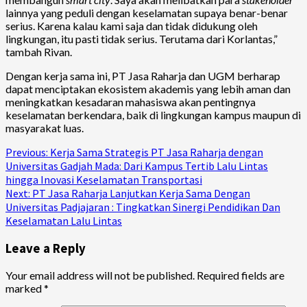
lainnya yang peduli dengan keselamatan supaya benar-benar
serius. Karena kalau kami saja dan tidak didukung oleh
lingkungan, itu pasti tidak serius. Terutama dari Korlantas,”
tambah Rivan.
Dengan kerja sama ini, PT Jasa Raharja dan UGM berharap
dapat menciptakan ekosistem akademis yang lebih aman dan
meningkatkan kesadaran mahasiswa akan pentingnya
keselamatan berkendara, baik di lingkungan kampus maupun di
masyarakat luas.
Continue
Previous:
Kerja Sama Strategis PT Jasa Raharja dengan
Universitas Gadjah Mada: Dari Kampus Tertib Lalu Lintas
Reading
hingga Inovasi Keselamatan Transportasi
Next:
PT Jasa Raharja Lanjutkan Kerja Sama Dengan
Universitas Padjajaran : Tingkatkan Sinergi Pendidikan Dan
Keselamatan Lalu Lintas
Leave a Reply
Your email address will not be published.
Required fields are
marked
*