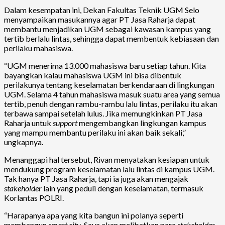
Dalam kesempatan ini, Dekan Fakultas Teknik UGM Selo
menyampaikan masukannya agar PT Jasa Raharja dapat
membantu menjadikan UGM sebagai kawasan kampus yang
tertib berlalu lintas, sehingga dapat membentuk kebiasaan dan
perilaku mahasiswa.
“UGM menerima 13.000 mahasiswa baru setiap tahun. Kita
bayangkan kalau mahasiswa UGM ini bisa dibentuk
perilakunya tentang keselamatan berkendaraan di lingkungan
UGM. Selama 4 tahun mahasiswa masuk suatu area yang semua
tertib, penuh dengan rambu-rambu lalu lintas, perilaku itu akan
terbawa sampai setelah lulus. Jika memungkinkan PT Jasa
Raharja untuk
support
mengembangkan lingkungan kampus
yang mampu membantu perilaku ini akan baik sekali,”
ungkapnya.
Menanggapi hal tersebut, Rivan menyatakan kesiapan untuk
mendukung program keselamatan lalu lintas di kampus UGM.
Tak hanya PT Jasa Raharja, tapi ia juga akan mengajak
stakeholder
lain yang peduli dengan keselamatan, termasuk
Korlantas POLRI.
“Harapanya apa yang kita bangun ini polanya seperti
membangun
smart city
. Saya akan melibatkan para
stakeholder