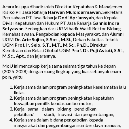
Acara ini juga dihadiri oleh Direktur Kepatuhan & Manajemen
Risiko PT Jasa Raharja
Harwan Muldidarmawan
, Sekretaris
Perusahaan PT Jasa Raharja
Dodi Apriansyah
, dan Kepala
Divisi Kepatuhan dan Hukum PT Jasa Raharja
Gannis Indra
Setyawan
. Sedangkan dari UGM hadir Wakil Rektor Bidang
Kemahasiswaan, Pengabdian kepada Masyarakat, dan Alumni
UGM
Dr. Arie Sujito, S.Sos., M.Si.
, Dekan Fakultas Teknik
UGM
Prof. Ir. Selo, S.T., M.T., M.Sc., Ph.D.
, Direktur
Kemitraan dan Relasi Global UGM
Prof. Dr. Puji Astuti, S.Si.,
M.Sc., Apt.
, dan jajarannya.
MoU ini mencakup kerja sama selama tiga tahun ke depan
(2025-2028) dengan ruang lingkup yang luas sebanyak enam
poin, yaitu:
Kerja sama dalam program peningkatan keselamatan lalu
lintas;
Kerja sama dalam program peningkatan kepatuhan
kewajiban pemilik kendaraan bermotor;
Kerja sama dalam bidang pendidikan,
pelatihan/ studi, inovasi dan pengembangan;
Kerja sama dalam bidang pengabdian kepada
masyarakat dan pengembangan sumber daya manusia;