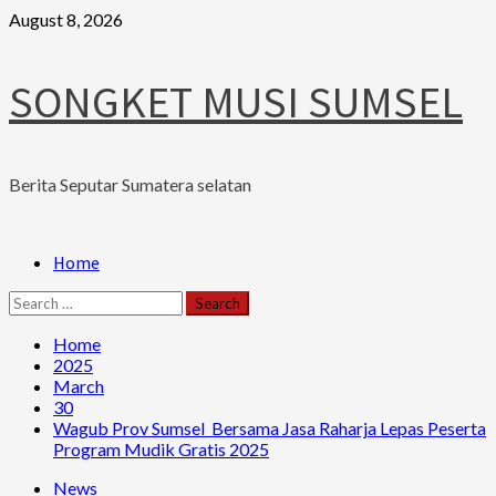
Skip
August 8, 2026
to
content
SONGKET MUSI SUMSEL
Berita Seputar Sumatera selatan
Primary
Home
Menu
Search
for:
Home
2025
March
30
Wagub Prov Sumsel Bersama Jasa Raharja Lepas Peserta
Program Mudik Gratis 2025
News