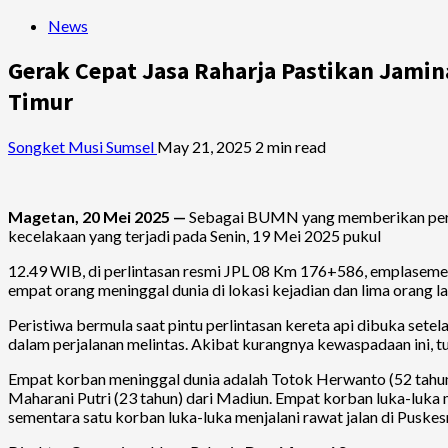
News
Gerak Cepat Jasa Raharja Pastikan Jami
Timur
Songket Musi Sumsel
May 21, 2025
2 min read
Magetan, 20 Mei 2025 —
Sebagai BUMN yang memberikan perlin
kecelakaan yang terjadi pada Senin, 19 Mei 2025 pukul
12.49 WIB, di perlintasan resmi JPL 08 Km 176+586, emplaseme
empat orang meninggal dunia di lokasi kejadian dan lima orang l
Peristiwa bermula saat pintu perlintasan kereta api dibuka set
dalam perjalanan melintas. Akibat kurangnya kewaspadaan ini, tu
Empat korban meninggal dunia adalah Totok Herwanto (52 tahun
Maharani Putri (23 tahun) dari Madiun. Empat korban luka-luk
sementara satu korban luka-luka menjalani rawat jalan di Pusk