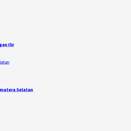
an Ilir
latan
umatera Selatan