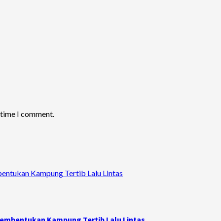
t time I comment.
bentukan Kampung Tertib Lalu Lintas
 Pembentukan Kampung Tertib Lalu Lintas