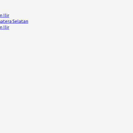
 Ilir
matera Selatan
 Ilir