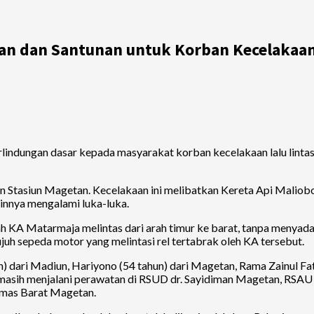
nan dan Santunan untuk Korban Kecelakaan
dungan dasar kepada masyarakat korban kecelakaan lalu lintas, 
n Stasiun Magetan. Kecelakaan ini melibatkan Kereta Api Maliob
ainnya mengalami luka-luka.
elah KA Matarmaja melintas dari arah timur ke barat, tanpa menya
juh sepeda motor yang melintasi rel tertabrak oleh KA tersebut.
) dari Madiun, Hariyono (54 tahun) dari Magetan, Rama Zainul F
a masih menjalani perawatan di RSUD dr. Sayidiman Magetan, RSA
esmas Barat Magetan.