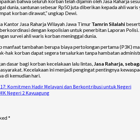
aikan bahwa seluruh korban telah dijamin oleh Jasa Raharja se
l dunia, santunan sebesar Rp50 juta diberikan kepada ahli waris 
empat korban dirawat,” ungkap Dewi.
la Kantor Jasa Raharja Wilayah Jawa Timur
Tamrin Silalahi
besert
berkoordinasi dengan kepolisian untuk penerbitan Laporan Polisi.
gan survei ahli waris korban meninggal dunia.
up manfaat tambahan berupa biaya pertolongan pertama (P3K) mak
hak-hak korban dapat segera tersalurkan tanpa hambatan administr
 dasar bagi korban kecelakaan lalu lintas,
Jasa Raharja, seba
asyarakat. Kecelakaan ini menjadi pengingat pentingnya kewaspa
a di kemudian hari.
117: Komitmen Hadir Melayani dan Berkontribusi untuk Negeri
SMK Negeri 2 Kayuagung
rked
*