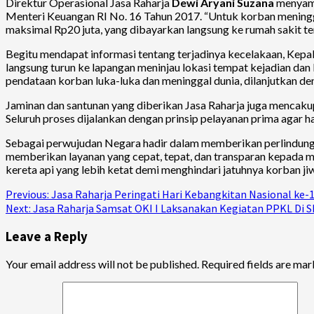
Direktur Operasional Jasa Raharja
Dewi Aryani Suzana
menyamp
Menteri Keuangan RI No. 16 Tahun 2017. “Untuk korban meningga
maksimal Rp20 juta, yang dibayarkan langsung ke rumah sakit t
Begitu mendapat informasi tentang terjadinya kecelakaan, Kepa
langsung turun ke lapangan meninjau lokasi tempat kejadian dan 
pendataan korban luka-luka dan meninggal dunia, dilanjutkan den
Jaminan dan santunan yang diberikan Jasa Raharja juga mencak
Seluruh proses dijalankan dengan prinsip pelayanan prima agar 
Sebagai perwujudan Negara hadir dalam memberikan perlindungan
memberikan layanan yang cepat, tepat, dan transparan kepada m
kereta api yang lebih ketat demi menghindari jatuhnya korban jiw
Continue
Previous:
Jasa Raharja Peringati Hari Kebangkitan Nasional ke-
Next:
Jasa Raharja Samsat OKI I Laksanakan Kegiatan PPKL Di 
Reading
Leave a Reply
Your email address will not be published.
Required fields are ma