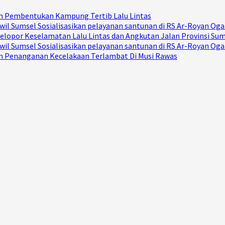
Dan Pembentukan Kampung Tertib Lalu Lintas
il Sumsel Sosialisasikan pelayanan santunan di RS Ar-Royan Ogan
elopor Keselamatan Lalu Lintas dan Angkutan Jalan Provinsi Su
il Sumsel Sosialisasikan pelayanan santunan di RS Ar-Royan Ogan
Dan Penanganan Kecelakaan Terlambat Di Musi Rawas