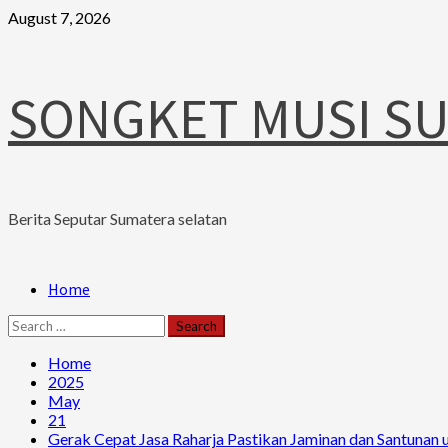
Skip
August 7, 2026
to
content
SONGKET MUSI S
Berita Seputar Sumatera selatan
Primary
Home
Menu
Search
for:
Home
2025
May
21
Gerak Cepat Jasa Raharja Pastikan Jaminan dan Santunan