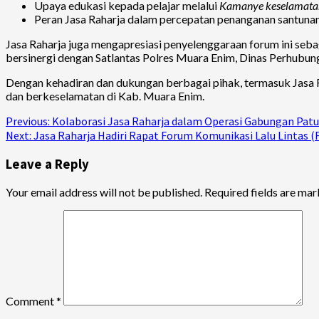
Upaya edukasi kepada pelajar melalui
Kamanye keselamatan 
Peran Jasa Raharja dalam percepatan penanganan santunan 
Jasa Raharja juga mengapresiasi penyelenggaraan forum ini sebag
bersinergi dengan Satlantas Polres Muara Enim, Dinas Perhubun
Dengan kehadiran dan dukungan berbagai pihak, termasuk Jasa R
dan berkeselamatan di Kab. Muara Enim.
Continue
Previous:
Kolaborasi Jasa Raharja dalam Operasi Gabungan Patuh
Next:
Jasa Raharja Hadiri Rapat Forum Komunikasi Lalu Lintas (F
Reading
Leave a Reply
Your email address will not be published.
Required fields are ma
Comment
*