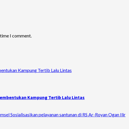
t time I comment.
bentukan Kampung Tertib Lalu Lintas
 Pembentukan Kampung Tertib Lalu Lintas
sel Sosialisasikan pelayanan santunan di RS Ar-Royan Ogan Ilir