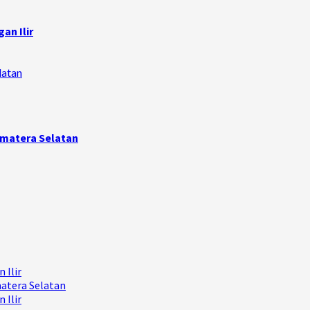
an Ilir
latan
umatera Selatan
 Ilir
matera Selatan
 Ilir