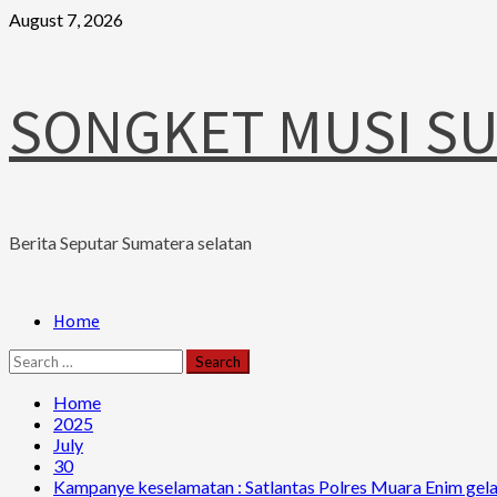
Skip
August 7, 2026
to
content
SONGKET MUSI S
Berita Seputar Sumatera selatan
Primary
Home
Menu
Search
for:
Home
2025
July
30
Kampanye keselamatan : Satlantas Polres Muara Enim gela