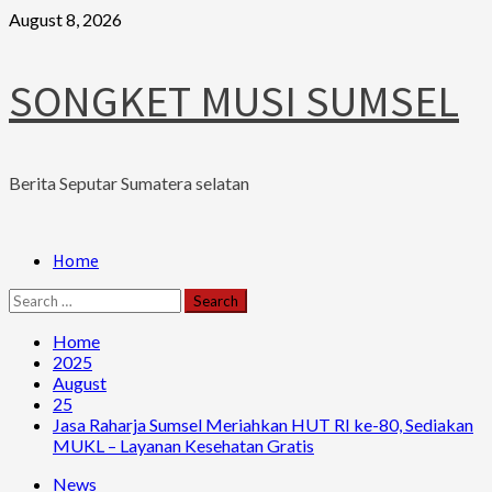
Skip
August 8, 2026
to
content
SONGKET MUSI SUMSEL
Berita Seputar Sumatera selatan
Primary
Home
Menu
Search
for:
Home
2025
August
25
Jasa Raharja Sumsel Meriahkan HUT RI ke-80, Sediakan
MUKL – Layanan Kesehatan Gratis
News