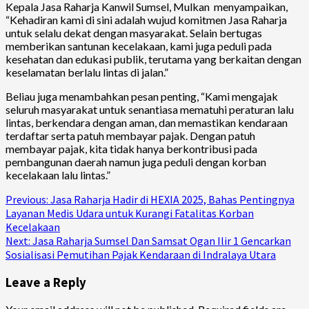
Kepala Jasa Raharja Kanwil Sumsel, Mulkan menyampaikan,
“Kehadiran kami di sini adalah wujud komitmen Jasa Raharja
untuk selalu dekat dengan masyarakat. Selain bertugas
memberikan santunan kecelakaan, kami juga peduli pada
kesehatan dan edukasi publik, terutama yang berkaitan dengan
keselamatan berlalu lintas di jalan.”
Beliau juga menambahkan pesan penting, “Kami mengajak
seluruh masyarakat untuk senantiasa mematuhi peraturan lalu
lintas, berkendara dengan aman, dan memastikan kendaraan
terdaftar serta patuh membayar pajak. Dengan patuh
membayar pajak, kita tidak hanya berkontribusi pada
pembangunan daerah namun juga peduli dengan korban
kecelakaan lalu lintas.”
Continue
Previous:
Jasa Raharja Hadir di HEXIA 2025, Bahas Pentingnya
Layanan Medis Udara untuk Kurangi Fatalitas Korban
Reading
Kecelakaan
Next:
Jasa Raharja Sumsel Dan Samsat Ogan Ilir 1 Gencarkan
Sosialisasi Pemutihan Pajak Kendaraan di Indralaya Utara
Leave a Reply