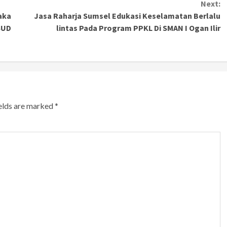
Next:
aka
Jasa Raharja Sumsel Edukasi Keselamatan Berlalu
RSUD
lintas Pada Program PPKL Di SMAN I Ogan Ilir
ields are marked
*