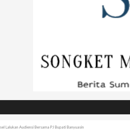
msel Lalukan Audiensi Bersama PJ Bupati Banyuasin