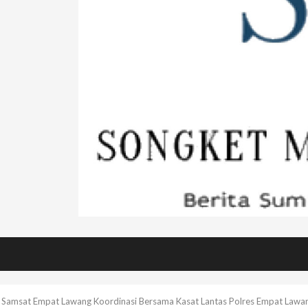
a Samsat Empat Lawang Koordinasi Bersama Kasat Lantas Polres Empat Lawa