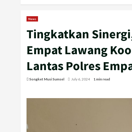
News
Tingkatkan Sinerg
Empat Lawang Koor
Lantas Polres Emp
Songket Musi Sumsel
July 6, 2024
1 min read