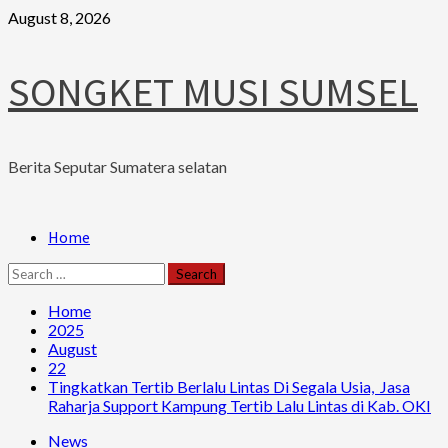
Skip
August 8, 2026
to
content
SONGKET MUSI SUMSEL
Berita Seputar Sumatera selatan
Primary
Home
Menu
Search
for:
Home
2025
August
22
Tingkatkan Tertib Berlalu Lintas Di Segala Usia, Jasa
Raharja Support Kampung Tertib Lalu Lintas di Kab. OKI
News