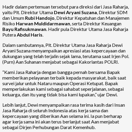
Hadir dalam pertemuan tersebut para direksi dari Jasa Raharja,
yaitu Plt. Direktur Utama
Dewi Aryani Suzana
, Direktur SDM
dan Umum
Rubi Handojo
, Direktur Kepatuhan dan Manajemen
Risiko
Harwan Muldidarmawan
, serta Direktur Keuangan
Bayu Rafisukmawan
. Hadir pula Direktur Utama Jasa Raharja
Putera
Abdul Haris
.
Dalam sambutannya, Plt. Direktur Utama Jasa Raharja Dewi
Aryani Suzana menyampaikan apresiasi atas kepercayaan dan
dukungan yang telah terjalin sejak lama, terutama saat Irjen Pol.
(Purn) Aan Suhanan menjabat sebagai Kakorlantas POLRI.
“Kami Jasa Raharja dengan bangga pernah bersama Bapak
memberikan pelayanan terbaik kepada masyarakat, baik saat
survei jalur untuk Nataru maupun Operasi Ketupat. Bapak
memperlakukan kami sebagai sahabat seperjalanan, sebagai
keluarga, dan itu yang tidak bisa kami lupakan,” ujar Dewi.
Lebih lanjut, Dewi menyampaikan rasa terima kasih dari Insan
Jasa Raharja di seluruh Indonesia atas kerja sama dan
kepercayaan yang diberikan Aan selama ini. Ia pun berharap
agar kerja sama ini akan terus berlanjut saat Aan menjabat
sebagai Dirjen Perhubungan Darat Kemenhub.