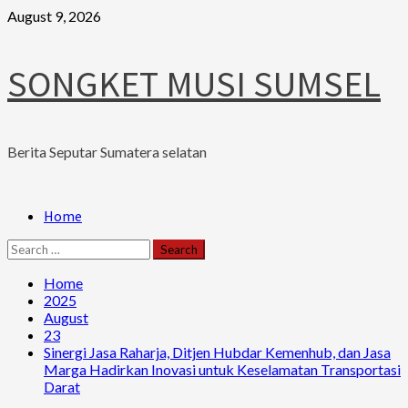
Skip
August 9, 2026
to
content
SONGKET MUSI SUMSEL
Berita Seputar Sumatera selatan
Primary
Home
Menu
Search
for:
Home
2025
August
23
Sinergi Jasa Raharja, Ditjen Hubdar Kemenhub, dan Jasa
Marga Hadirkan Inovasi untuk Keselamatan Transportasi
Darat