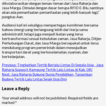
dikolaborasikan dengan teman-teman dari Jasa Raharja dan
Jasa Marga. Dimulai dengan dasar berupa RFID E-Blu, nantinya
akan ada pemanfaatan-pemanfaatan yang lebih banyak lagi,”
pungkas Aan.
Audiensi kali ini sekaligus mempertegas komitmen bersama
bahwa sinergi yang berlangsung lebih dari kerja sama
administratif, tetapi juga menjadi ikatan yang terus
bertransformasi sesuai kebutuhan zaman. Jasa Raharja, Ditjen
Perhubungan Darat, dan Jasa Marga bersepakat untuk terus
mendukung program pemerintah dalam mewujudkan
transportasi darat yang berkeselamatan, nyaman, dan
berkelanjutan.
Continue
Previous:
Tingkatkan Tertib Berlalu Lintas Di Segala Usia, Jasa
Raharja Support Kampung Tertib Lalu Lintas di Kab. OKI
Reading
Next:
Jasa Raharja Dukung Dunia Pendidikan, Tanamkan
Budaya Tertib Lalu Lintas Sejak Usia Dini
Leave a Reply
Your email address will not be published.
Required fields are
marked
*