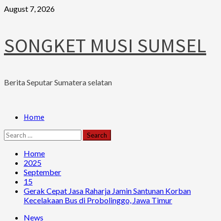
Skip
August 7, 2026
to
content
SONGKET MUSI SUMSEL
Berita Seputar Sumatera selatan
Primary
Home
Menu
Search
for:
Home
2025
September
15
Gerak Cepat Jasa Raharja Jamin Santunan Korban
Kecelakaan Bus di Probolinggo, Jawa Timur
News