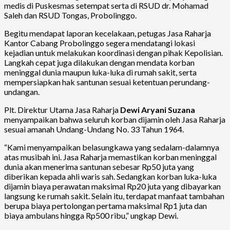
medis di Puskesmas setempat serta di RSUD dr. Mohamad
Saleh dan RSUD Tongas, Probolinggo.
Begitu mendapat laporan kecelakaan, petugas Jasa Raharja
Kantor Cabang Probolinggo segera mendatangi lokasi
kejadian untuk melakukan koordinasi dengan pihak Kepolisian.
Langkah cepat juga dilakukan dengan mendata korban
meninggal dunia maupun luka-luka di rumah sakit, serta
mempersiapkan hak santunan sesuai ketentuan perundang-
undangan.
Plt. Direktur Utama Jasa Raharja
Dewi Aryani Suzana
menyampaikan bahwa seluruh korban dijamin oleh Jasa Raharja
sesuai amanah Undang-Undang No. 33 Tahun 1964.
“Kami menyampaikan belasungkawa yang sedalam-dalamnya
atas musibah ini. Jasa Raharja memastikan korban meninggal
dunia akan menerima santunan sebesar Rp50 juta yang
diberikan kepada ahli waris sah. Sedangkan korban luka-luka
dijamin biaya perawatan maksimal Rp20 juta yang dibayarkan
langsung ke rumah sakit. Selain itu, terdapat manfaat tambahan
berupa biaya pertolongan pertama maksimal Rp1 juta dan
biaya ambulans hingga Rp500 ribu,” ungkap Dewi.