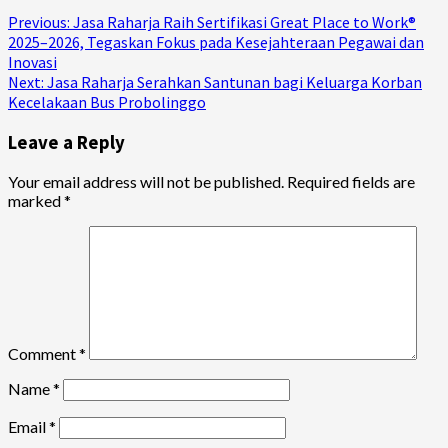
Continue
Previous:
Jasa Raharja Raih Sertifikasi Great Place to Work®
2025–2026, Tegaskan Fokus pada Kesejahteraan Pegawai dan
Reading
Inovasi
Next:
Jasa Raharja Serahkan Santunan bagi Keluarga Korban
Kecelakaan Bus Probolinggo
Leave a Reply
Your email address will not be published.
Required fields are
marked
*
Comment
*
Name
*
Email
*