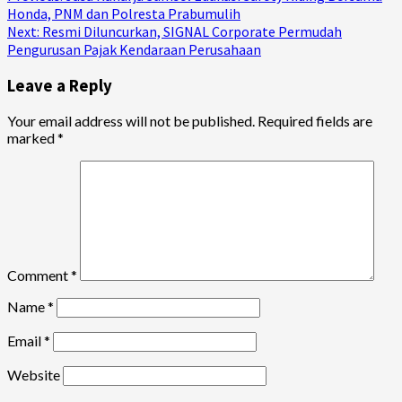
Honda, PNM dan Polresta Prabumulih
Reading
Next:
Resmi Diluncurkan, SIGNAL Corporate Permudah
Pengurusan Pajak Kendaraan Perusahaan
Leave a Reply
Your email address will not be published.
Required fields are
marked
*
Comment
*
Name
*
Email
*
Website