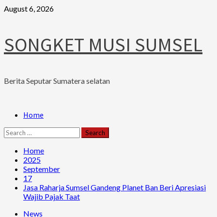
Skip
August 6, 2026
to
content
SONGKET MUSI SUMSEL
Berita Seputar Sumatera selatan
Primary
Home
Menu
Search
for:
Home
2025
September
17
Jasa Raharja Sumsel Gandeng Planet Ban Beri Apresiasi
Wajib Pajak Taat
News