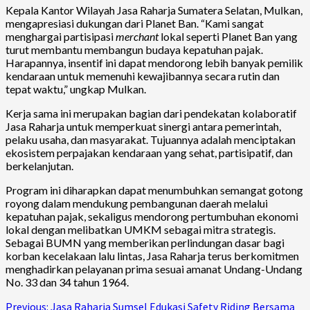
Kepala Kantor Wilayah Jasa Raharja Sumatera Selatan, Mulkan,
mengapresiasi dukungan dari Planet Ban. “Kami sangat
menghargai partisipasi
merchant
lokal seperti Planet Ban yang
turut membantu membangun budaya kepatuhan pajak.
Harapannya, insentif ini dapat mendorong lebih banyak pemilik
kendaraan untuk memenuhi kewajibannya secara rutin dan
tepat waktu,” ungkap Mulkan.
Kerja sama ini merupakan bagian dari pendekatan kolaboratif
Jasa Raharja untuk memperkuat sinergi antara pemerintah,
pelaku usaha, dan masyarakat. Tujuannya adalah menciptakan
ekosistem perpajakan kendaraan yang sehat, partisipatif, dan
berkelanjutan.
Program ini diharapkan dapat menumbuhkan semangat gotong
royong dalam mendukung pembangunan daerah melalui
kepatuhan pajak, sekaligus mendorong pertumbuhan ekonomi
lokal dengan melibatkan UMKM sebagai mitra strategis.
Sebagai BUMN yang memberikan perlindungan dasar bagi
korban kecelakaan lalu lintas, Jasa Raharja terus berkomitmen
menghadirkan pelayanan prima sesuai amanat Undang-Undang
No. 33 dan 34 tahun 1964.
Continue
Previous:
Jasa Raharja Sumsel Edukasi Safety Riding Bersama